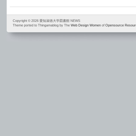
Copyright © 2026 愛知淑徳大学図書館 NEWS
Theme ported to Thingamablog by The
Web Design Women
of
Opensource Resour