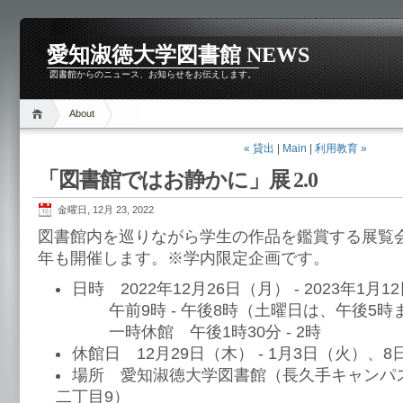
愛知淑徳大学図書館 NEWS
図書館からのニュース、お知らせをお伝えします。
About
« 貸出
|
Main
|
利用教育 »
「図書館ではお静かに」展 2.0
金曜日, 12月 23, 2022
図書館内を巡りながら学生の作品を鑑賞する展覧
年も開催します。※学内限定企画です。
日時 2022年12月26日（月） - 2023年1月
午前9時 - 午後8時（土曜日は、午後5時
一時休館 午後1時30分 - 2時
休館日 12月29日（木） - 1月3日（火）、
場所 愛知淑徳大学図書館（長久手キャンパ
二丁目9）