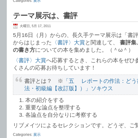
Categories:
展示
テーマ展示は、書評
火曜日, 5月 17, 2011
5月16日（月）からの、長久手テーマ展示は「書評
からはじまった
〈書評〉大賞
と関連して、
書評集
の書き方
についての本を集めました。（＾ω＾）
〈書評〉大賞
へ応募するとき、これらの本をぜひ
くさんの応募お待ちしています！
書評とは？ ※
「五 レポートの作法：どう
法・初級編【改訂版】）」ソキウス
本の紹介をする
重要な論点を整理する
各論点を自分なりに考察する
リブメイツによるセレクションです。どうぞ、ご
Categories:
展示