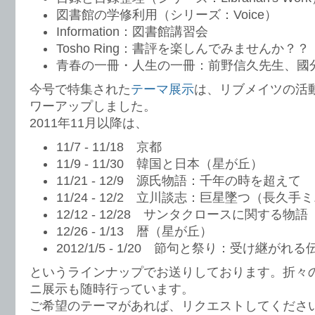
図書館の学修利用（シリーズ：Voice）
Information：図書館講習会
Tosho Ring：書評を楽しんでみませんか？？
青春の一冊・人生の一冊：前野信久先生、國
今号で特集された
テーマ展示
は、リブメイツの活
ワーアップしました。
2011年11月以降は、
11/7 - 11/18 京都
11/9 - 11/30 韓国と日本（星が丘）
11/21 - 12/9 源氏物語：千年の時を超えて
11/24 - 12/2 立川談志：巨星墜つ（長久手
12/12 - 12/28 サンタクロースに関する物語
12/26 - 1/13 暦（星が丘）
2012/1/5 - 1/20 節句と祭り：受け継がれ
というラインナップでお送りしております。折々
ニ展示も随時行っています。
ご希望のテーマがあれば、リクエストしてくださ