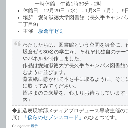
一時休館 午後1時30分 - 2時
休館日 12月29日（水） - 1月3日（月）、
場所 愛知淑徳大学図書館（長久手キャンパ
二丁目9）
主催
坂倉守ゼミ
わたしたちは、図書館という空間を舞台に、
坂倉ゼミ30名の学生が、それぞれ独自のテー
やパネルを制作しました。
作品は愛知淑徳大学長久手キャンパス図書館
むように並びます。
背表紙に惹かれて本を手に取るように、そこ
に取ってみてください。
皆さまのご来場を、心よりお待ちしています
内）
◆創造表現学部メディアプロデュース専攻主催の
展）
「僕らのセブンスコード」
のひとつです。
Categories:
展示