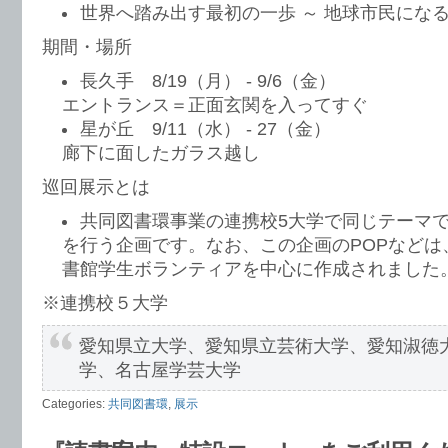
世界へ踏み出す最初の一歩 ～ 地球市民になる
期間・場所
長久手 8/19（月） - 9/6（金）
エントランス＝正面玄関を入ってすぐ
星が丘 9/11（水） - 27（金）
廊下に面したガラス越し
巡回展示とは
共同図書環事業の連携校5大学で同じテーマでTo
を行う企画です。なお、この企画のPOPなどは
書館学生ボランティアを中心に作成されました
※連携校５大学
愛知県立大学、愛知県立芸術大学、愛知淑徳
学、名古屋学芸大学
Categories:
共同図書環
,
展示