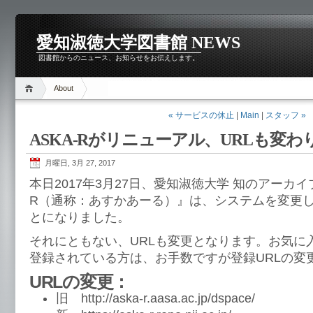
愛知淑徳大学図書館 NEWS
図書館からのニュース、お知らせをお伝えします。
About
« サービスの休止
|
Main
|
スタッフ »
ASKA-Rがリニューアル、URLも変わ
月曜日, 3月 27, 2017
本日2017年3月27日、愛知淑徳大学 知のアーカイブ
R（通称：あすかあーる）』は、システムを変更
とになりました。
それにともない、URLも変更となります。お気に
登録されている方は、お手数ですが登録URLの変
URLの変更：
旧 http://aska-r.aasa.ac.jp/dspace/