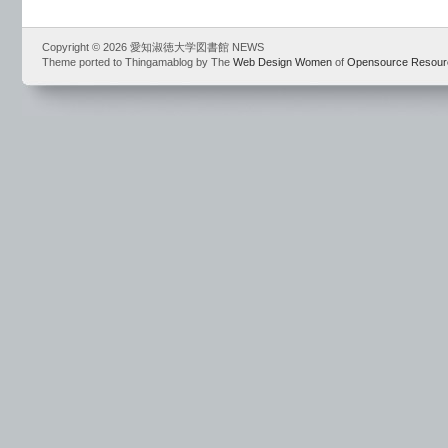
Copyright © 2026 愛知淑徳大学図書館 NEWS
Theme ported to Thingamablog by The
Web Design Women
of
Opensource Resour