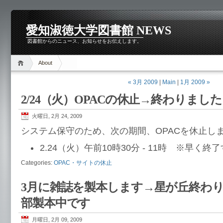
愛知淑徳大学図書館 NEWS
図書館からのニュース、お知らせをお伝えします。
About
« 3月 2009
|
Main
|
1月 2009 »
2/24（火）OPACの休止→終わりました
火曜日, 2月 24, 2009
システム保守のため、次の期間、OPACを休止し
2.24（火）午前10時30分 - 11時 ※早く
Categories:
OPAC・サイトの休止
3月に雑誌を製本します→星が丘終わ
部製本中です
月曜日, 2月 09, 2009