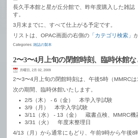
長久手本館と星が丘分館で、昨年度購入した雑誌
す。
3月末までに、すべて仕上がる予定です。
リストは、OPAC画面の右側の
「カテゴリ検索」
Categories:
雑誌の製本
2〜3〜4月上旬の閉館時刻、臨時休館な
月曜日, 2月 02, 2009
2〜3〜4月上旬の閉館時刻は、午後5時（MMRCは
次の期間、臨時休館いたします。
2/5（木） - 6（金） 本学入学試験
3/9（月） 本学入学試験
3/11（水） - 13（金） 蔵書点検、MMRC
3/31（火） 年度末整理日
4/13（月）から通常にもどり、午前9時から午後8