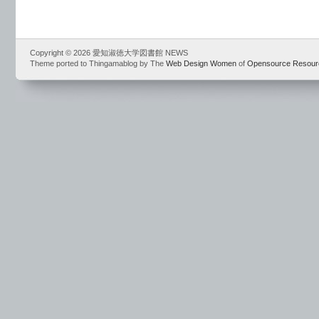
Copyright © 2026 愛知淑徳大学図書館 NEWS
Theme ported to Thingamablog by The
Web Design Women
of
Opensource Resour