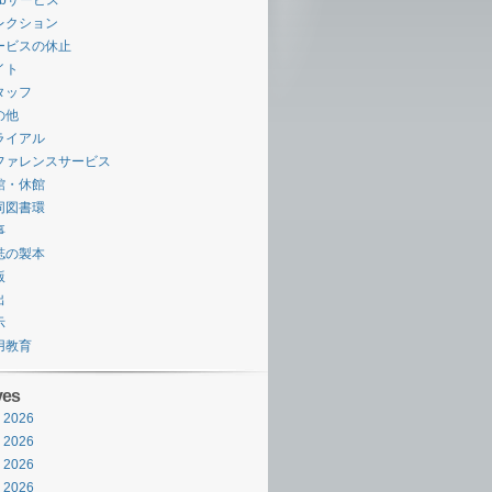
ebサービス
レクション
ービスの休止
イト
タッフ
の他
ライアル
ファレンスサービス
館・休館
同図書環
事
誌の製本
版
出
示
用教育
ves
 2026
 2026
 2026
 2026