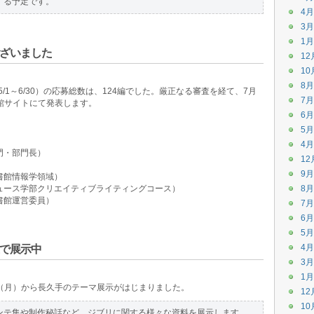
する予定です。
4月
3月
1月
ざいました
12
10
8月
/1～6/30）の応募総数は、124編でした。厳正なる審査を経て、7月
7月
館サイトにて発表します。
6月
5月
4月
門・部門長）
12
）
9月
書館情報学領域）
ュース学部クリエイティブライティングコース）
8月
書館運営委員）
7月
6月
5月
4月
で展示中
3月
1月
（月）から長久手のテーマ展示がはじまりました。
12
10
ンテ集や制作秘話など、ジブリに関する様々な資料を展示します。