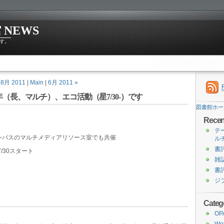
NEWS
す。
 8月 2011
|
Main
|
6月 2011 »
（長、マルチ）、エコ活動（星7/30-）です
図書館ホー
Recen
テ
ンパスのマルチメディアリソース室でも共催
ル
書
30スタート
雑
書
ジ
Categ
O