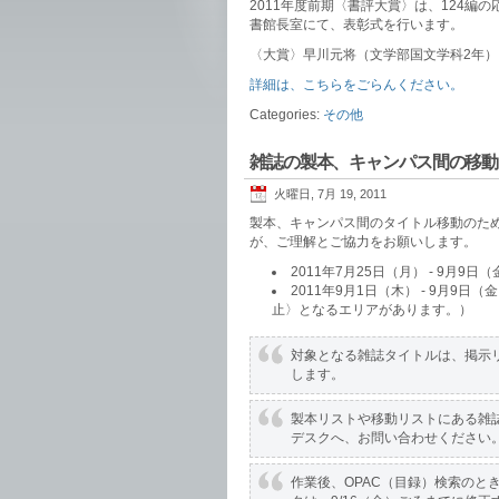
2011年度前期〈書評大賞〉は、124編
書館長室にて、表彰式を行います。
〈大賞〉早川元将（文学部国文学科2年）
詳細は、こちらをごらんください。
Categories:
その他
雑誌の製本、キャンパス間の移動
火曜日, 7月 19, 2011
製本、キャンパス間のタイトル移動のた
が、ご理解とご協力をお願いします。
2011年7月25日（月） - 9月
2011年9月1日（木） - 9月
止〉となるエリアがあります。）
対象となる雑誌タイトルは、掲示リ
します。
製本リストや移動リストにある雑
デスクへ、お問い合わせください
作業後、OPAC（目録）検索のと