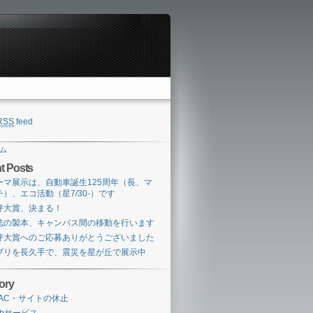
RSS
feed
ム
t Posts
ーマ展示は、自動車誕生125周年（長、マ
チ）、エコ活動（星7/30-）です
評大賞、決まる！
誌の製本、キャンパス間の移動を行います
評大賞へのご応募ありがとうございました
ブリを長久手で、震災を星が丘で展示中
ory
PAC・サイトの休止