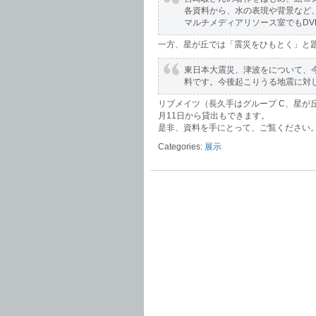
各資料から、水の表現や背景など
マルチメディアリソース室でもD
一方、星が丘では「震災をひもとく」と
東日本大震災、津波をについて、
料です。今後起こりうる地震に対
リブメイツ（長久手はグループ C、星が
月11日から貸出もできます。
是非、資料を手にとって、ご覧ください
Categories:
展示