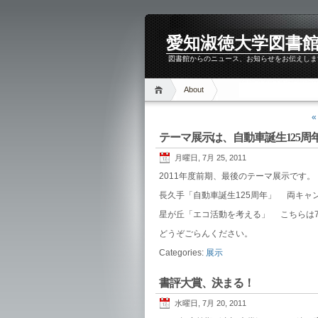
愛知淑徳大学図書館 
図書館からのニュース、お知らせをお伝えしま
About
«
テーマ展示は、自動車誕生125周年
月曜日, 7月 25, 2011
2011年度前期、最後のテーマ展示です。
長久手「自動車誕生125周年」 両キャ
星が丘「エコ活動を考える」 こちらは7/
どうぞごらんください。
Categories:
展示
書評大賞、決まる！
水曜日, 7月 20, 2011