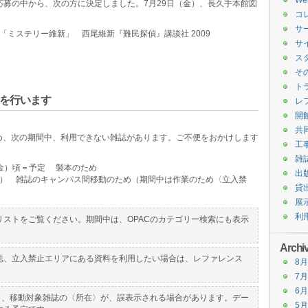
W
の応募の中から、次の方に決定しました。7月29日（金）、長久手本館図
コ
サ
「ミステリー維新」 西尾維新『難民探偵』講談社 2009
サ
ス
そ
ト
を行います
レ
開
共
め、次の期間中、利用できない雑誌があります。ご不便をおかけします
工
雑
9日（金）頃＝予定 製本のため
出
9日（金） 雑誌のキャンパス間移動のため（期間中は作業のため〈立入禁
貸
展
利
ストをご覧ください。期間中は、OPACのカテゴリー検索にも表示
Archi
誌、立入禁止エリアにある資料を利用したい場合は、レファレンス
8月
。
7月
6月
き、移動対象雑誌の〈所在〉が、誤表示される場合があります。デー
5月