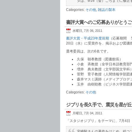
タは、9/16（金）ごろまでに修正
Categories:
その他
,
雑誌の製本
書評大賞へのご応募ありがとうご
水曜日, 7月 06, 2011
書評大賞・平成23年度前期
（応募期間 5
20日（水）に受賞作を、掲示および図書
選考委員は、次の6名です。
久保 朝孝教授（図書館長）
小倉 斉教授（全学日本語教育部
増井 典夫教授（文学部国文学科
菅野 育子教授（人間情報学部図
森井マスミ講師（メディアプロデ
玉井 由樹助教（ビジネス学部図
Categories:
その他
ジブリを長久手で、震災を星が丘
月曜日, 7月 04, 2011
「スタジオジブリ」をテーマに、7月4日
宮崎駿さんの著作をはじめ、絵コ