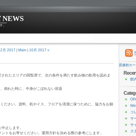
NEWS
す。
12月 2017
|
Main
|
10月 2017 »
図書館ホー
Recen
可されたエリアの閲覧席で、次の条件を満たす飲み物の飲用を認めま
館
き、倒れた時に、中身がこぼれない容器
Categ
O
てください。資料、机やイス、フロアを清潔に保つために、協力をお願
W
コ
サ
サ
を中止します。
ス
メントをお寄せください。運用方針を決める際の参考にします。