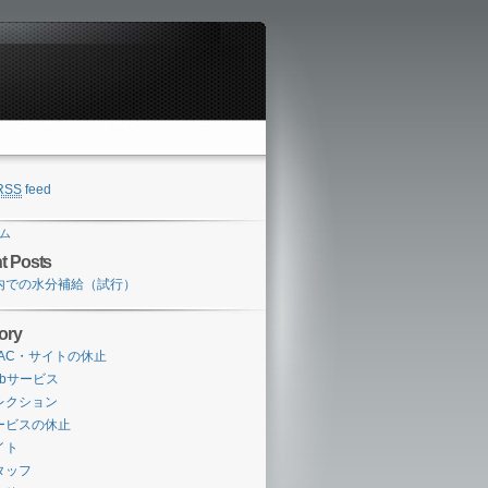
RSS
feed
ム
t Posts
内での水分補給（試行）
ory
PAC・サイトの休止
ebサービス
レクション
ービスの休止
イト
タッフ