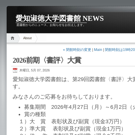
愛知淑徳大学図書館 NEWS
図書館からのニュース、お知らせをお伝えします。
About
« 閉館時刻の変更
|
Main
|
閉館時刻は19時20
2026前期〈書評〉大賞
木曜日, 5月 07, 2026
愛知淑徳大学図書館は、第29回図書館〈書評〉大
す。
みなさんのご応募をお待ちしております。
募集期間 2026年4月27日（月）～6月2日（
賞の種類
１）大 賞 表彰状及び副賞（現金3万円）
２）準大賞 表彰状及び副賞（現金1万円）