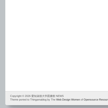
Copyright © 2026 愛知淑徳大学図書館 NEWS
Theme ported to Thingamablog by The
Web Design Women
of
Opensource Resour