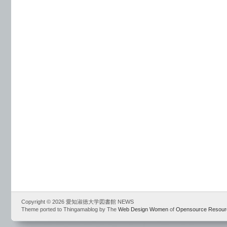
Copyright © 2026 愛知淑徳大学図書館 NEWS
Theme ported to Thingamablog by The
Web Design Women
of
Opensource Resour