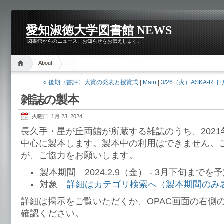
愛知淑徳大学図書館 NEWS
図書館からのニュース、お知らせをお伝えします。
About
« 後期〈書評〉大賞の発表と授賞式
|
Main
|
3/26（火）ASKA-R
雑誌の製本
火曜日, 1月 23, 2024
長久手・星が丘両館が所蔵する雑誌のうち、202
中心に製本します。製本中の利用はできません。
が、ご協力をお願いします。
製本期間 2024.2.9（金） - 3月下旬までを
対象
詳細はカテゴリ検索へ（製本期間のみ
詳細は掲示をご覧いただくか、OPAC画面の右側
確認ください。