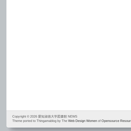
Copyright © 2026 愛知淑徳大学図書館 NEWS
Theme ported to Thingamablog by The
Web Design Women
of
Opensource Resour