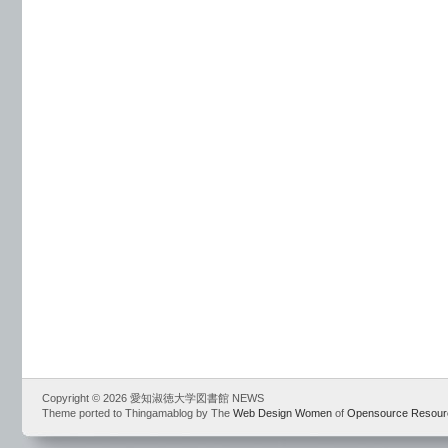
Copyright © 2026 愛知淑徳大学図書館 NEWS
Theme ported to Thingamablog by The
Web Design Women
of
Opensource Resour