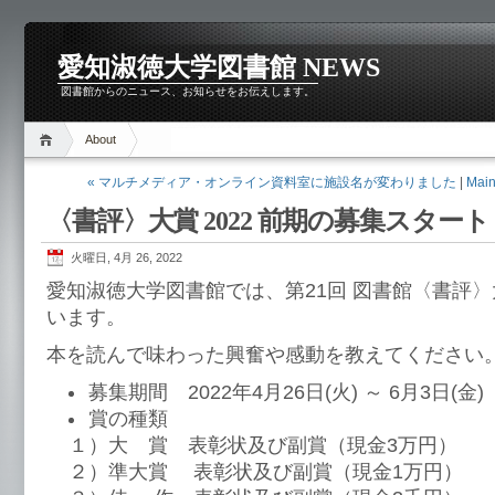
愛知淑徳大学図書館 NEWS
図書館からのニュース、お知らせをお伝えします。
About
« マルチメディア・オンライン資料室に施設名が変わりました
|
Mai
〈書評〉大賞 2022 前期の募集スタート
火曜日, 4月 26, 2022
愛知淑徳大学図書館では、第21回 図書館〈書評
います。
本を読んで味わった興奮や感動を教えてください
募集期間 2022年4月26日(火) ～ 6月3日(金)
賞の種類
１）大 賞 表彰状及び副賞（現金3万円）
２）準大賞 表彰状及び副賞（現金1万円）