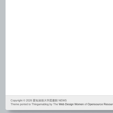
Copyright © 2026 愛知淑徳大学図書館 NEWS
Theme ported to Thingamablog by The
Web Design Women
of
Opensource Resour