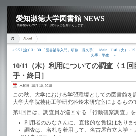
愛知淑徳大学図書館 NEWS
図書館からのニュース、お知らせをお伝えします。
About
« 9/21(金)13：30 「図書補修入門」研修［長久手］
|
Main
|
11/6（火） 
久手・学生］ »
10/11（木）利用についての調査〈１
手・終日］
水曜日, 10月 10, 2018
この秋、大学における学習環境としての図書館を
大学大学院芸術工学研究科鈴木研究室によるもの
第1回目は、調査員が巡回する「行動観察調査」
利用者のみなさんに、直接的な負担はありま
調査は、名札を着用して、名古屋市立大学・