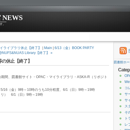
NEWS
す。
OPAC・マイライブラリ休止【終了】
|
Main
|
6/13（金）BOOK PARTY
@NUFS&NUAS Library【終了】 »
R等の休止【終了】
図書館ホー
Categ
O
期間、図書館サイト・OPAC・マイライブラリ・ASKA-R（リポジト
W
コ
/16（金）9時～10時のうち10分程度、6/1（日）9時～19時
サ
リ） 6/1（日）9時～19時
サ
ス
そ
ト
レ