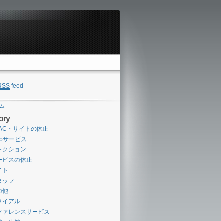
RSS
feed
ム
ory
PAC・サイトの休止
ebサービス
レクション
ービスの休止
イト
タッフ
の他
ライアル
ファレンスサービス