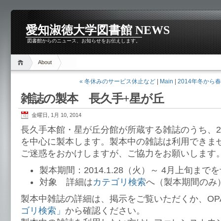
愛知淑徳大学図書館 NEWS
図書館からのニュース、お知らせをお伝えします。
About
« 冬休みのサービス休止など
|
Main
|
2014年冬から
雑誌の製本 長久手+星が丘
金曜日, 1月 10, 2014
長久手本館・星が丘分館が所蔵する雑誌のうち、2
を中心に製本します。製本中の雑誌は利用できま
ご迷惑をおかけしますが、ご協力をお願いします
製本期間：2014.1.28（火）～ 4月上旬まで
対象 詳細は
カテゴリ検索
へ（製本期間のみ
製本中雑誌の詳細は、掲示をご覧いただくか、OP
ゴリ検索」
から確認ください。