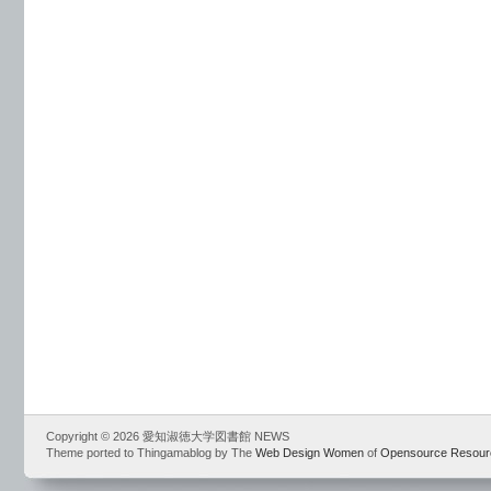
Copyright © 2026 愛知淑徳大学図書館 NEWS
Theme ported to Thingamablog by The
Web Design Women
of
Opensource Resour