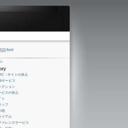
RSS
feed
ム
ory
PAC・サイトの休止
ebサービス
レクション
ービスの休止
イト
タッフ
の他
ライアル
ファレンスサービス