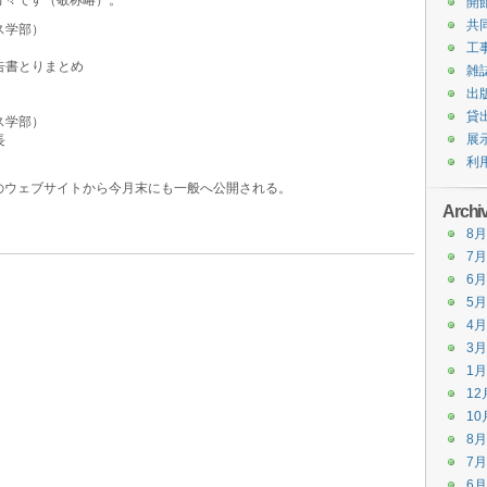
方々です（敬称略）。
開
共
ス学部）
工
告書とりまとめ
雑
出
貸
ス学部）
展
長
利
のウェブサイトから今月末にも一般へ公開される。
Archi
8月
7月
6月
5月
4月
3月
1月
12
10
8月
7月
6月