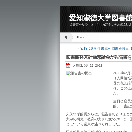
愛知淑徳大学図書館 
図書館からのニュース、お知らせをお伝えしま
About
« 3/13-16 学外書庫へ図書を搬
図書館将来計画懇話会が報告書を
火曜日, 3月 27, 2012
2012年
（人間情報
長の私的諮
れ、このほ
た。
当日は座長
館）、書記
久保朝孝館長からは、報告書のとりまと
大学の研究・教育の大きな変化の中で、
とについて謝意が述べられました。