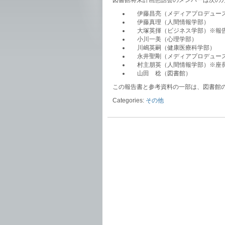
図書館将来計画懇話会のメンバーは次の
伊藤昌亮（メディアプロデュー
伊藤真理（人間情報学部）
大塚英揮（ビジネス学部）※報
小川一美（心理学部）
川嶋英嗣（健康医療科学部）
永井聖剛（メディアプロデュー
村主朋英（人間情報学部）※座
山田 稔（図書館）
この報告書と参考資料の一部は、図書館
Categories:
その他