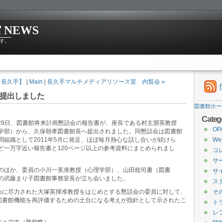
NEWS
す。
出【長久手】
|
Main
|
長久手マルチメディアリソース室 内覧会 »
提出しました
図書館ホー
Categ
2月29日、図書館将来計画懇話会の報告書が、座長である村主朋英教授
O
学部）から、久保朝孝図書館長へ提出されました。同懇話会は図書館
問組織として2011年5月に発足、ほぼ毎月熱心な話し合いが続けら
W
ど一万字近い報告書と120ページ以上の参考資料にまとめられまし
コ
サ
のほか、委員の小川一美准教授（心理学部）、山田稔司書（図書
サ
の武藤まり子図書館事務室長が立ち会いました。
ス
めに尽力された大塚英揮准教授をはじめとする懇話会の委員に対して、
そ
図書館機能を再評価するための土台になる考えが指針として示されたこ
ト
レ