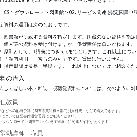
ampusSquare（CS ; 学内者のみ）から入手できます。
CS > ダウンロード > 図書館 > 02. サービス関連 (指定図書申請)
定資料の運用は次のとおりです。
図書館が所蔵する資料を指定します。所蔵のない資料を指定
個人蔵の資料も受け付けますが、保管責任は負いかねます。
原則として、1講義につき5点までとします。これ以上につ
「館内利用」「複写のみ可」です。貸出は行いません。
指定期間は最長、半期です。これ以上についてはご相談くだ
料の購入
入してほしい本・雑誌・視聴覚資料については、次のように対
任教員
部などへの配当予算（図書等資料費＝部門別資料費）などで購入できます。
算については図書館運営委員にご相談ください。
 > ダウンロード > 図書館 > 04. 発注関連 に関連ガイドがあります。
常勤講師、職員