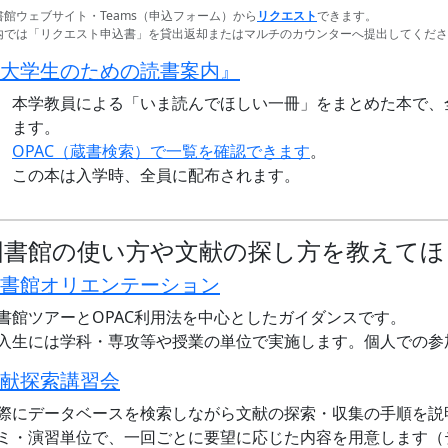
書館ウェブサイト・Teams（申込フォーム）から
リクエスト
できます。
内では「リクエスト申込書」を貸出返却またはマルチのカウンターへ提出してくださ
大学生のための読書案内』
本学教員による「いま読んでほしい一冊」をまとめた本で、
ます。
OPAC（蔵書検索）で一覧を確認できます
。
この本は入学時、全員に配布されます。
図書館の使い方や文献の探し方を教えてほ
書館オリエンテーション
書館ツアーとOPAC利用法を中心としたガイダンスです。
入生には学科・専攻等や授業の単位で実施します。個人での参
献探索講習会
際にデータベースを検索しながら文献の探索・収集の手順を説
ミ・演習単位で、一回ごとに要望に応じた内容を用意します（