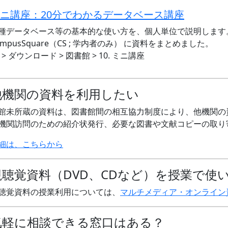
ニ講座：20分でわかるデータベース講座
種データベース等の基本的な使い方を、個人単位で説明します
ampusSquare（CS ; 学内者のみ） に資料をまとめました。
S > ダウンロード > 図書館 > 10. ミニ講座
他機関の資料を利用したい
館未所蔵の資料は、図書館間の相互協力制度により、他機関の
機関訪問のための紹介状発行、必要な図書や文献コピーの取り
細は、こちらから
視聴覚資料（DVD、CDなど）を授業で使
聴覚資料の授業利用については、
マルチメディア・オンライン
気軽に相談できる窓口はある？