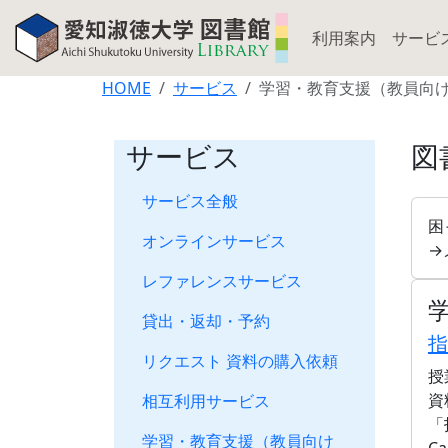
利用案内
サービ
HOME
サービス
学習・教育支援（教員向
サービス
図
サービス全般
困
オンラインサービス
→
レファレンスサービス
貸出・返却・予約
指
リクエスト 資料の購入依頼
授
資
相互利用サービス
「
学習・教育支援（教員向け