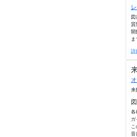
レ
図
質
開
ま
詳
オ
来
図
各
ガ
こ
音