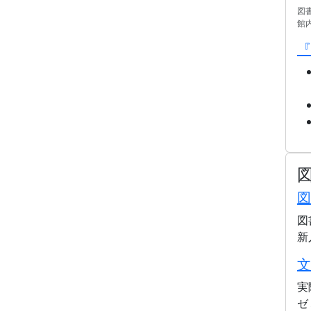
図
館
『
図
図
新
文
実
ゼ