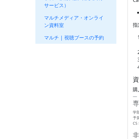
C
サービス）
マルチメディア・オンライ
指
ン資料室
マルチ | 視聴ブースの予約
資
購
専
学
予
CS
非