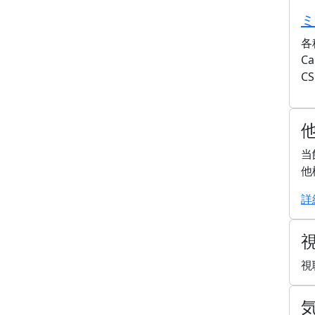
ミ
各
C
C
当
他
詳
視