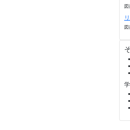
図
リ
図
学